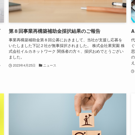
ビ
第８回事業再構築補助金採択結果のご報告
A
事業再構築補助金第８回公募におきまして、当社が支援し応募を
代
いたしました下記２社が無事採択されました。 株式会社果実園 株
ぐ
ー
式会社イルカネットワーク 関係者の方々、採択おめでとうござい
思
な
ました。
の
つ
え
他
2023年4月25日
ニュース