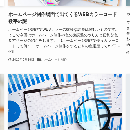
ホームページ制作場面で出てくるWEBカラーコード
数字の謎
ッ
マ
ン
さ
ホームページ制作でWEBカラーの微妙な調整は難しいものです。
価
費
そこで今回はホームページ制作の色の微調整のやり方と便利な色
れ
わ
見本ページの紹介をします。 【ホームページ制作で使うカラーコ
的
ードって何？】 ホームページ制作をするときの色指定って#プラス
6個...
2020年3月28日
ホームぺージ制作