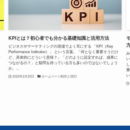
KPIとは？初心者でも分かる基礎知識と活用方法
ビジネスやマーケティングの現場でよく耳にする 「KPI（Key
あ
Performance Indicator）」 という言葉。「何となく重要そうだけ
み
待
ど、具体的にどういう意味？」「どのように設定すれば、成果に
い
め
つながるの？」と疑問を持っている方も多いのではないでしょう
し
か。...
番
い
2025年2月25日
ホームページ制作とSEO