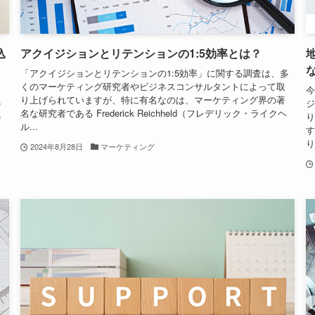
込
アクイジションとリテンションの1:5効率とは？
「アクイジションとリテンションの1:5効率」に関する調査は、多
くのマーケティング研究者やビジネスコンサルタントによって取
を
今
り上げられていますが、特に有名なのは、マーケティング界の著
の
ジ
名な研究者である Frederick Reichheld（フレデリック・ライクヘ
の
り
ル...
ス
す
り
2024年8月28日
マーケティング