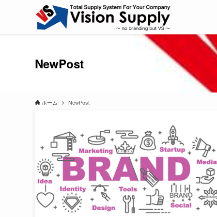
NewPost
ホーム
NewPost